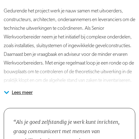
Gedurende het project werk je nauw samen met uitvoerders,
constructeurs, architecten, onderaannemers en leveranciers om de
technische uitwerkingen te coördineren. Als Senior
Werkvoorbereider neem je het initiatief bij complexe onderdelen,
zoals installaties, sluitsystemen of ingewikkelde gevelconstructies.
Daarnaast ben je vraagbaak en adviseur voor de minder ervaren
Werkvoorbereiders. Met enige regelmaat loop je een ronde op de
bouwplaats om te controleren of de theoretische uitwerking in de
praktijk klopt en om de algehele stand van zaken te inventariseren.
Lees meer
Je komt te werken in projectteams in wisselende samenstellingen,
Acquisitie naar aanleiding van deze vacature wordt niet op prijs
maar altijd met een Projectleider, een Projectcoördinator,
gesteld.
Uitvoerders en meestal één of meerdere collega-
Werkvoorbereiders. Je werkt grotendeels vanuit de keet op de
Als je goed zelfstandig je werk kunt inrichten,
bouwplaats, wat zorgt voor korte lijnen en een directe
graag communiceert met mensen van
samenwerking met de uitvoering, al ben je voor administratieve