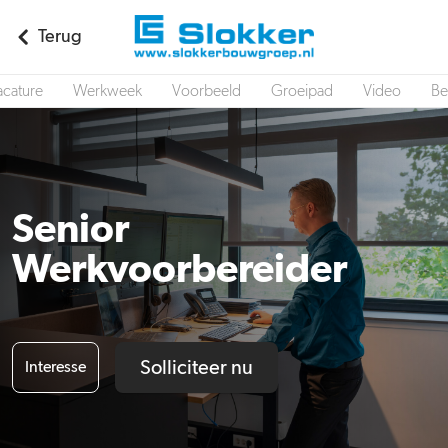
Terug
acature
Werkweek
Voorbeeld
Groeipad
Video
Be
Senior
Werkvoorbereider
Solliciteer nu
Interesse