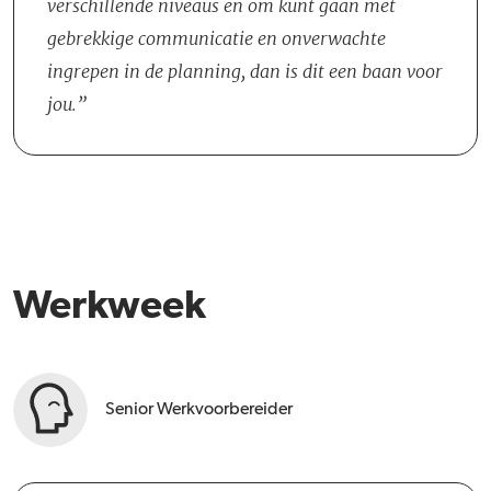
verschillende niveaus en om kunt gaan met
taken en controlewerk ook op kantoor te vinden. In de beginfase
gebrekkige communicatie en onverwachte
van een project werk je vaak nauw samen met collega-
ingrepen in de planning, dan is dit een baan voor
Werkvoorbereiders, terwijl je richting de afronding meer
jou.
zelfstandig de laatste details beheert.
Werkweek
Senior Werkvoorbereider