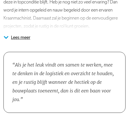
deze in topconditie blijft. Heb je nog niet zo veel ervaring? Dan
word je intern opgeleid en nauw begeleid door een ervaren
Kraanmachinist. Daarnaast zal je beginnen op de eenvoudigere
projecten, zodat je rustig in de rol kunt groeien.
Lees meer
Je komt te werken in het projectteam, samen een Projectleider,
Acquisitie naar aanleiding van deze vacature wordt niet op prijs
Uitvoerders en Werkvoorbereiders. Je werkt vooral nauw samen
gesteld.
met de Uitvoerders, de Rigger en de Timmerlieden die de
materialen afnemen. Tijdens de dagstart bespreek je gezamenlijk
Als je het leuk vindt om samen te werken, mee
de planning en geef je waar nodig jouw inbreng.
te denken in de logistiek en overzicht te houden,
en je rustig blijft wanneer de hectiek op de
bouwplaats toeneemt, dan is dit een baan voor
jou.