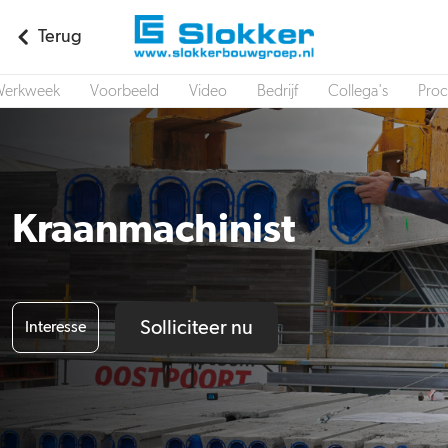
Terug
erkweek
Voorbeeld
Video
Bedrijf
Collega's
Proc
Kraanmachinist
Solliciteer nu
Interesse