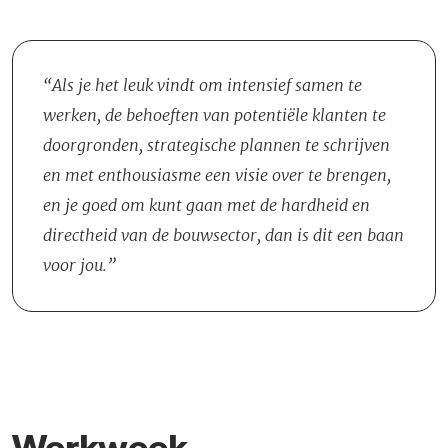
Adjunct-Directeur die in de beginfase voor de nodige begeleiding
gesteld.
zorgt. Binnen de vestiging werk je nauw samen met projectteams,
Kostendeskundigen, BIM-Managers en het Hoofd Productie om de
Als je het leuk vindt om intensief samen te
haalbaarheid van tenders vanaf de ontwerpfase te garanderen. Op
werken, de behoeften van potentiële klanten te
de vrijdagmiddag sluiten de afdelingen de werkweek gezamenlijk
doorgronden, strategische plannen te schrijven
af tijdens een kleinschalige en laagdrempelige kantoorborrel. Je
en met enthousiasme een visie over te brengen,
wordt aangemoedigd om zoveel mogelijk op kantoor te werken,
en je goed om kunt gaan met de hardheid en
zodat je makkelijk met je collega's kan coördineren en goed op de
directheid van de bouwsector, dan is dit een baan
hoogte bent van hun bezigheden.
voor jou.