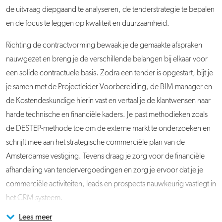
de uitvraag diepgaand te analyseren, de tenderstrategie te bepalen
en de focus te leggen op kwaliteit en duurzaamheid.
Richting de contractvorming bewaak je de gemaakte afspraken
nauwgezet en breng je de verschillende belangen bij elkaar voor
een solide contractuele basis. Zodra een tender is opgestart, bijt je
je samen met de Projectleider Voorbereiding, de BIM-manager en
de Kostendeskundige hierin vast en vertaal je de klantwensen naar
harde technische en financiële kaders. Je past methodieken zoals
de DESTEP-methode toe om de externe markt te onderzoeken en
schrijft mee aan het strategische commerciële plan van de
Amsterdamse vestiging. Tevens draag je zorg voor de financiële
afhandeling van tendervergoedingen en zorg je ervoor dat je je
commerciële activiteiten, leads en prospects nauwkeurig vastlegt in
het CRM-systeem.
Lees meer
Je komt te werken op de Afdeling Acquisitie, samen met de
Acquisitie naar aanleiding van deze vacature wordt niet op prijs